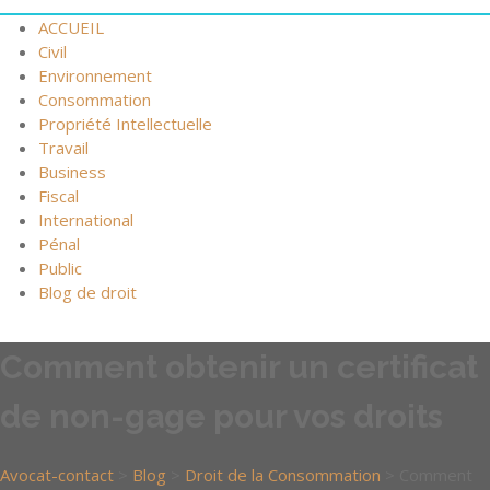
ACCUEIL
Civil
Environnement
Consommation
Propriété Intellectuelle
Travail
Business
Fiscal
International
Pénal
Public
Blog de droit
Comment obtenir un certificat
de non-gage pour vos droits
Avocat-contact
>
Blog
>
Droit de la Consommation
>
Comment