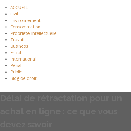
ACCUEIL
Civil
Environnement
Consommation
Propriété Intellectuelle
Travail
Business
Fiscal
International
Pénal
Public
Blog de droit
Délai de rétractation pour un
achat en ligne : ce que vous
devez savoir