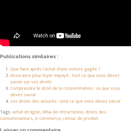
Publications similaires :
Que faire après l’achat d’une voiture gagée ?
Assurance pour loyer impayé : tout ce que vous devez
savoir sur vos droits
Comprendre le droit de la consommation : ce que vous
devez savoir
Les droits des assurés : tout ce que vous devez savoir
Tags:
achat en ligne
,
délai de rétractation
,
droits des
consommateurs
,
e-commerce
,
retour de produit
Laisser un commentaire