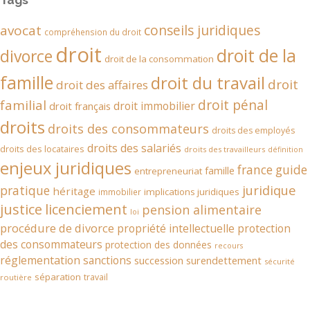
conseils juridiques
avocat
compréhension du droit
droit
droit de la
divorce
droit de la consommation
famille
droit du travail
droit
droit des affaires
droit pénal
familial
droit immobilier
droit français
droits
droits des consommateurs
droits des employés
droits des salariés
droits des locataires
droits des travailleurs
définition
enjeux juridiques
france
guide
famille
entrepreneuriat
juridique
pratique
héritage
implications juridiques
immobilier
justice
licenciement
pension alimentaire
loi
procédure de divorce
propriété intellectuelle
protection
des consommateurs
protection des données
recours
réglementation
sanctions
succession
surendettement
sécurité
séparation
travail
routière