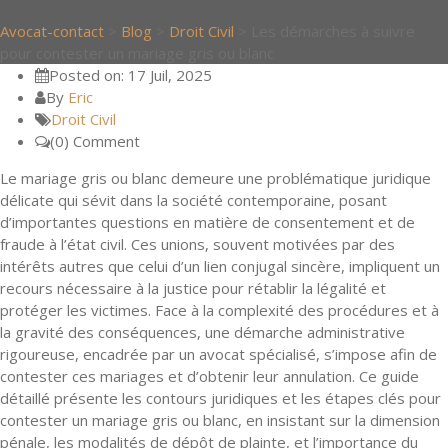
Avocat-contact
>
Blog
>
Droit Civil
>
Les démarches à suivre
pour contester un mariage gris ou blanc
Posted on: 17 Juil, 2025
By
Eric
Droit Civil
(0) Comment
Le mariage gris ou blanc demeure une problématique juridique
délicate qui sévit dans la société contemporaine, posant
d’importantes questions en matière de consentement et de
fraude à l’état civil. Ces unions, souvent motivées par des
intérêts autres que celui d’un lien conjugal sincère, impliquent un
recours nécessaire à la justice pour rétablir la légalité et
protéger les victimes. Face à la complexité des procédures et à
la gravité des conséquences, une démarche administrative
rigoureuse, encadrée par un avocat spécialisé, s’impose afin de
contester ces mariages et d’obtenir leur annulation. Ce guide
détaillé présente les contours juridiques et les étapes clés pour
contester un mariage gris ou blanc, en insistant sur la dimension
pénale, les modalités de dépôt de plainte, et l’importance du