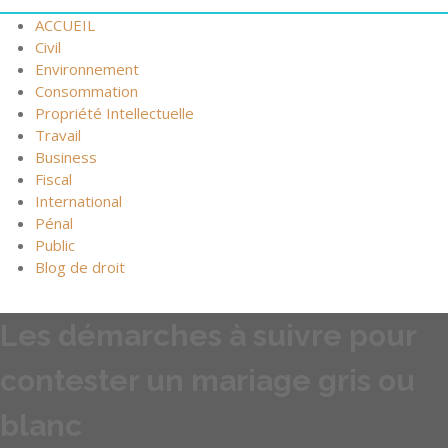
ACCUEIL
Civil
Environnement
Consommation
Propriété Intellectuelle
Travail
Business
Fiscal
International
Pénal
Public
Blog de droit
Les démarches à suivre pour
contester un mariage gris ou
blanc