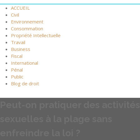
ACCUEIL
Civil
Environnement
Consommation
Propriété Intellectuelle
Travail
Business
Fiscal
International
Pénal
Public
Blog de droit
Peut-on pratiquer des activités
sexuelles à la plage sans
enfreindre la loi ?