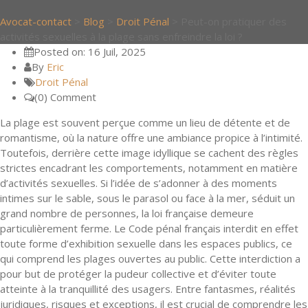
Avocat-contact
>
Blog
>
Droit Pénal
>
Peut-on pratiquer des
activités sexuelles à la plage sans enfreindre la loi ?
Posted on: 16 Juil, 2025
By
Eric
Droit Pénal
(0) Comment
La plage est souvent perçue comme un lieu de détente et de
romantisme, où la nature offre une ambiance propice à l’intimité.
Toutefois, derrière cette image idyllique se cachent des règles
strictes encadrant les comportements, notamment en matière
d’activités sexuelles. Si l’idée de s’adonner à des moments
intimes sur le sable, sous le parasol ou face à la mer, séduit un
grand nombre de personnes, la loi française demeure
particulièrement ferme. Le Code pénal français interdit en effet
toute forme d’exhibition sexuelle dans les espaces publics, ce
qui comprend les plages ouvertes au public. Cette interdiction a
pour but de protéger la pudeur collective et d’éviter toute
atteinte à la tranquillité des usagers. Entre fantasmes, réalités
juridiques, risques et exceptions, il est crucial de comprendre les