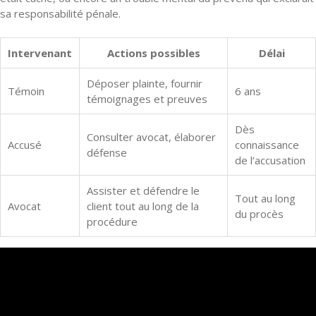
sa responsabilité pénale.
Intervenant
Actions possibles
Délai
Déposer plainte, fournir
Témoin
6 ans
témoignages et preuves
Dès
Consulter avocat, élaborer
Accusé
connaissance
défense
de l’accusation
Assister et défendre le
Tout au long
Avocat
client tout au long de la
du procès
procédure