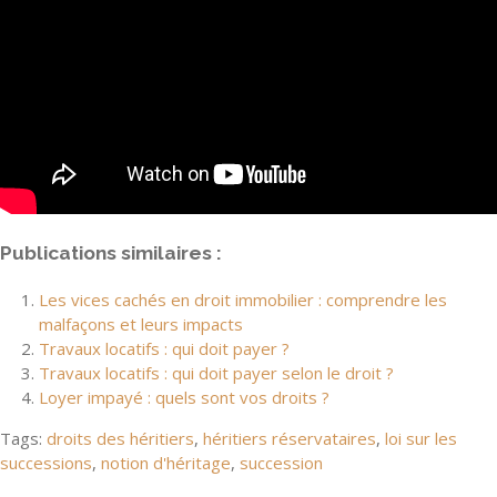
Publications similaires :
Les vices cachés en droit immobilier : comprendre les
malfaçons et leurs impacts
Travaux locatifs : qui doit payer ?
Travaux locatifs : qui doit payer selon le droit ?
Loyer impayé : quels sont vos droits ?
Tags:
droits des héritiers
,
héritiers réservataires
,
loi sur les
successions
,
notion d'héritage
,
succession