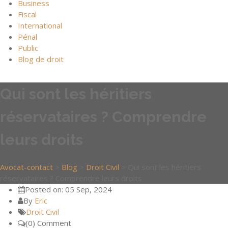
Business
Fiscal
International
Pénal
Public
Blog de droit
Qui sont les héritiers
réservataires ? Comprendre
leurs droits
Avocat-contact
>
Blog
>
Droit Civil
>
Qui sont les héritiers
réservataires ? Comprendre leurs droits
Posted on: 05 Sep, 2024
By
Eric
Droit Civil
(0) Comment