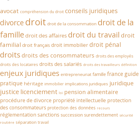
conseils juridiques
avocat
compréhension du droit
droit
droit de la
divorce
droit de la consommation
famille
droit du travail
droit
droit des affaires
droit pénal
familial
droit immobilier
droit français
droits
droits des consommateurs
droits des employés
droits des salariés
droits des locataires
droits des travailleurs
définition
enjeux juridiques
france
guide
famille
entrepreneuriat
juridique
pratique
héritage
implications juridiques
immobilier
justice
licenciement
pension alimentaire
loi
procédure de divorce
propriété intellectuelle
protection
des consommateurs
protection des données
recours
réglementation
sanctions
succession
surendettement
sécurité
séparation
travail
routière