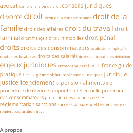
conseils juridiques
avocat
compréhension du droit
droit
droit de la
divorce
droit de la consommation
famille
droit du travail
droit
droit des affaires
droit pénal
familial
droit immobilier
droit français
droits
droits des consommateurs
droits des employés
droits des salariés
droits des locataires
droits des travailleurs
définition
enjeux juridiques
france
guide
famille
entrepreneuriat
juridique
pratique
héritage
implications juridiques
immobilier
justice
licenciement
pension alimentaire
loi
procédure de divorce
propriété intellectuelle
protection
des consommateurs
protection des données
recours
réglementation
sanctions
succession
surendettement
sécurité
séparation
travail
routière
A propos