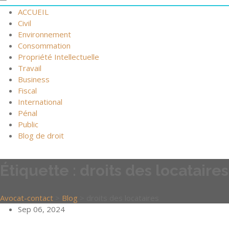
ACCUEIL
Civil
Environnement
Consommation
Propriété Intellectuelle
Travail
Business
Fiscal
International
Pénal
Public
Blog de droit
Étiquette :
droits des locataires
Avocat-contact
>
Blog
>
droits des locataires
Sep 06, 2024