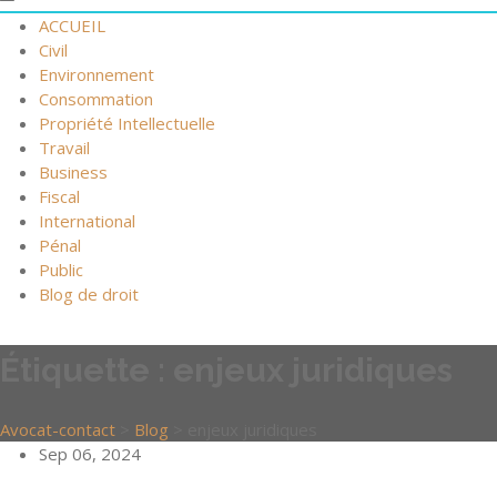
ACCUEIL
Civil
Environnement
Consommation
Propriété Intellectuelle
Travail
Business
Fiscal
International
Pénal
Public
Blog de droit
Étiquette :
enjeux juridiques
Avocat-contact
>
Blog
>
enjeux juridiques
Sep 06, 2024