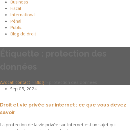
Business
Fiscal
International
Pénal
Public
Blog de droit
Étiquette :
protection des
données
Avocat-contact
>
Blog
>
protection des données
Sep 05, 2024
Droit et vie privée sur internet : ce que vous devez
savoir
La protection de la vie privée sur Internet est un sujet qui