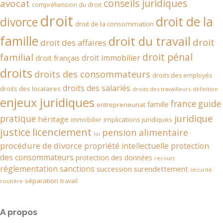
conseils juridiques
avocat
compréhension du droit
droit
droit de la
divorce
droit de la consommation
famille
droit du travail
droit
droit des affaires
droit pénal
familial
droit immobilier
droit français
droits
droits des consommateurs
droits des employés
droits des salariés
droits des locataires
droits des travailleurs
définition
enjeux juridiques
france
guide
famille
entrepreneuriat
juridique
pratique
héritage
implications juridiques
immobilier
justice
licenciement
pension alimentaire
loi
procédure de divorce
propriété intellectuelle
protection
des consommateurs
protection des données
recours
réglementation
sanctions
succession
surendettement
sécurité
séparation
travail
routière
A propos