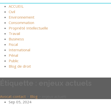
ACCUEIL
Civil
Environnement
Consommation
Propriété Intellectuelle
Travail
Business
Fiscal
International
Pénal
Public
Blog de droit
Étiquette :
enjeux actuels
Avocat-contact
>
Blog
>
enjeux actuels
Sep 05, 2024