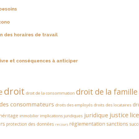
besoins
cono
n des horaires de travail
ivre et conséquences à anticiper
droit
droit de la famille
e
droit de la consommation
 des consommateurs
dr
droits des locataires
droits des employés
justice
lic
juridique
héritage
implications juridiques
immobilier
rs
réglementation
sanctions
succ
protection des données
recours