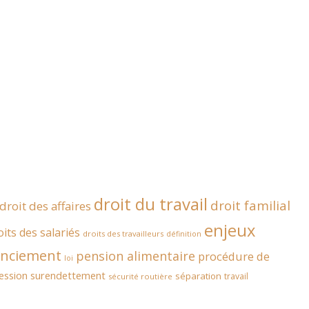
droit du travail
droit familial
droit des affaires
enjeux
oits des salariés
droits des travailleurs
définition
enciement
pension alimentaire
procédure de
loi
ession
surendettement
séparation
travail
sécurité routière