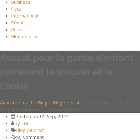
Business
Fiscal
International
Pénal
Public
Blog de droit
Avocat pour la garde d’enfant :
comment le trouver et le
choisir
Avocat-contact
>
Blog
>
Blog de droit
>
Avocat pour la garde
d’enfant : comment le trouver et le choisir
Posted on: 05 Sep, 2024
By
Eric
Blog de droit
(0) Comment