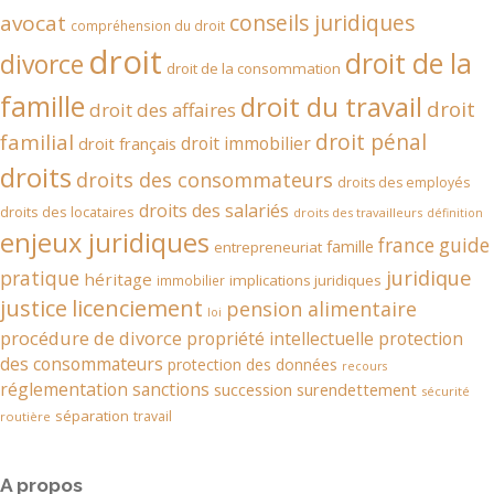
conseils juridiques
avocat
compréhension du droit
droit
droit de la
divorce
droit de la consommation
famille
droit du travail
droit
droit des affaires
droit pénal
familial
droit immobilier
droit français
droits
droits des consommateurs
droits des employés
droits des salariés
droits des locataires
droits des travailleurs
définition
enjeux juridiques
france
guide
famille
entrepreneuriat
juridique
pratique
héritage
implications juridiques
immobilier
justice
licenciement
pension alimentaire
loi
procédure de divorce
propriété intellectuelle
protection
des consommateurs
protection des données
recours
réglementation
sanctions
succession
surendettement
sécurité
séparation
travail
routière
A propos