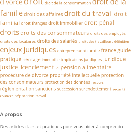
droit
droit de la
divorce
droit de la consommation
famille
droit du travail
droit
droit des affaires
droit pénal
familial
droit immobilier
droit français
droits
droits des consommateurs
droits des employés
droits des salariés
droits des locataires
droits des travailleurs
définition
enjeux juridiques
france
guide
famille
entrepreneuriat
juridique
pratique
héritage
implications juridiques
immobilier
justice
licenciement
pension alimentaire
loi
procédure de divorce
propriété intellectuelle
protection
des consommateurs
protection des données
recours
réglementation
sanctions
succession
surendettement
sécurité
séparation
travail
routière
A propos
Des articles clairs et pratiques pour vous aider à comprendre