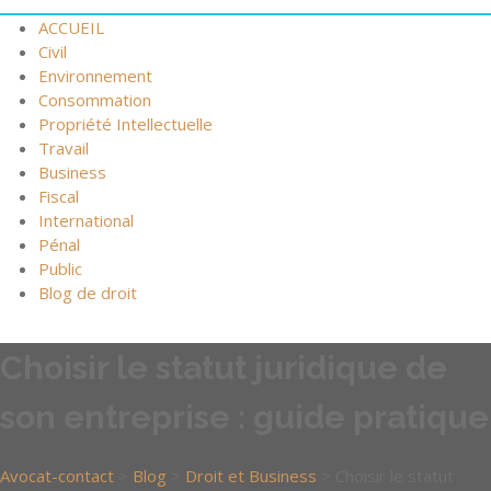
ACCUEIL
Civil
Environnement
Consommation
Propriété Intellectuelle
Travail
Business
Fiscal
International
Pénal
Public
Blog de droit
Choisir le statut juridique de
son entreprise : guide pratique
Avocat-contact
>
Blog
>
Droit et Business
>
Choisir le statut