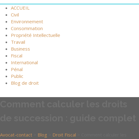
ACCUEIL
Civil
Environnement
Consommation
Propriété Intellectuelle
Travail
Business
Fiscal
International
Pénal
Public
Blog de droit
Comment calculer les droits
de succession : guide complet
Avocat-contact
>
Blog
>
Droit Fiscal
>
Comment calculer les