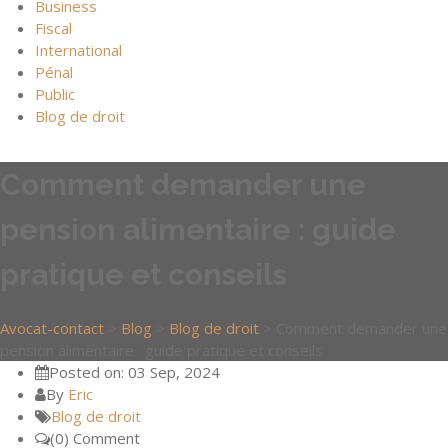
Business
Fiscal
International
Pénal
Public
Blog de droit
Comment demander une
pension alimentaire : guide
pratique et conseils
Avocat-contact
>
Blog
>
Blog de droit
>
Comment demander une
pension alimentaire : guide pratique et conseils
Posted on: 03 Sep, 2024
By
Eric
Blog de droit
(0) Comment