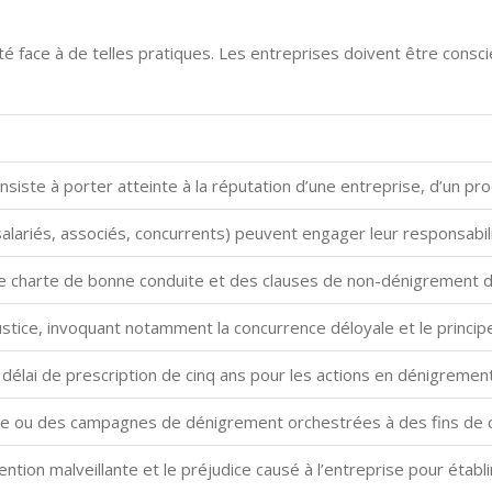
vité face à de telles pratiques. Les entreprises doivent être con
iste à porter atteinte à la réputation d’une entreprise, d’un pro
alariés, associés, concurrents) peuvent engager leur responsabi
e charte de bonne conduite et des clauses de non-dénigrement da
ustice, invoquant notamment la concurrence déloyale et le princip
 délai de prescription de cinq ans pour les actions en dénigrement
ne ou des campagnes de dénigrement orchestrées à des fins de c
tention malveillante et le préjudice causé à l’entreprise pour établ