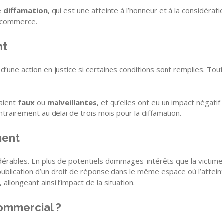
de
diffamation
, qui est une atteinte à l’honneur et à la considérati
 commerce.
nt
 d’une action en justice si certaines conditions sont remplies. Tou
taient
faux
ou
malveillantes
, et qu’elles ont eu un impact négatif 
trairement au délai de trois mois pour la diffamation.
ment
rables. En plus de potentiels dommages-intérêts que la victime
publication d’un droit de réponse dans le même espace où l’attein
 allongeant ainsi l’impact de la situation.
ommercial ?