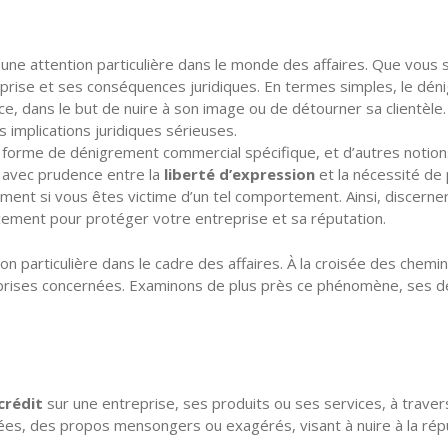
ne attention particulière dans le monde des affaires. Que vous s
prise et ses conséquences juridiques. En termes simples, le dén
e, dans le but de nuire à son image ou de détourner sa clientèle.
s implications juridiques sérieuses.
 une forme de dénigrement commercial spécifique, et d’autres noti
r avec prudence entre la
liberté d’expression
et la nécessité de
apidement si vous êtes victime d’un tel comportement. Ainsi, disce
cacement pour protéger votre entreprise et sa réputation.
n particulière dans le cadre des affaires. À la croisée des chemi
ises concernées. Examinons de plus près ce phénomène, ses défini
scrédit
sur une entreprise, ses produits ou ses services, à traver
ées, des propos mensongers ou exagérés, visant à nuire à la répu