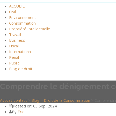
ACCUEIL
Civil
Environnement
Consommation
Propriété Intellectuelle
Travail
Business
Fiscal
International
Pénal
Public
Blog de droit
Comprendre le dénigrement com
Avocat-contact
>
Blog
>
Droit de la Consommation
>
Comprendre 
Posted on: 03 Sep, 2024
By
Eric