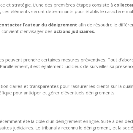
ence et stratégie. L’une des premières étapes consiste à
collecte
 ces éléments seront déterminants pour établis le caractère malv
contacter l’auteur du dénigrement
afin de résoudre le différe
il convient d’envisager des
actions judiciaires
.
s peuvent prendre certaines mesures préventives. Tout d’abord, i
t. Parallèlement, il est également judicieux de surveiller sa prés
n claires et transparentes pour rassurer les clients sur la quali
fique pour anticiper et gérer d’éventuels dénigrements.
 récemment été la cible d’un dénigrement en ligne. Suite à des déc
ites judiciaires. Le tribunal a reconnu le dénigrement, et la soc