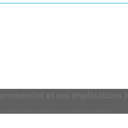
mercial et ses implications j
le dénigrement commercial et ses implications juridiques