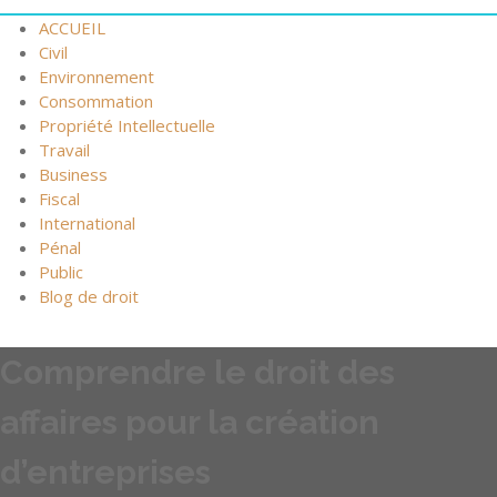
ACCUEIL
Civil
Environnement
Consommation
Propriété Intellectuelle
Travail
Business
Fiscal
International
Pénal
Public
Blog de droit
Comprendre le droit des
affaires pour la création
d’entreprises