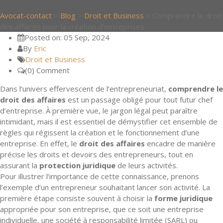
Avocat-contact
>
Blog
>
Droit et Business
>
Comprendre le droit
des affaires pour la création d’entreprises
Posted on: 05 Sep, 2024
By
Eric
Droit et Business
(0) Comment
Dans l’univers effervescent de l’entrepreneuriat,
comprendre le
droit des affaires
est un passage obligé pour tout futur chef
d’entreprise. À première vue, le jargon légal peut paraître
intimidant, mais il est essentiel de démystifier cet ensemble de
règles qui régissent la création et le fonctionnement d’une
entreprise. En effet, le
droit des affaires
encadre de manière
précise les droits et devoirs des entrepreneurs, tout en
assurant la
protection juridique
de leurs activités.
Pour illustrer l’importance de cette connaissance, prenons
l’exemple d’un entrepreneur souhaitant lancer son activité. La
première étape consiste souvent à choisir la
forme juridique
appropriée pour son entreprise, que ce soit une entreprise
individuelle, une société à responsabilité limitée (SARL) ou