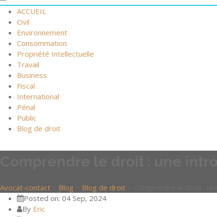
ACCUEIL
Civil
Environnement
Consommation
Propriété Intellectuelle
Travail
Business
Fiscal
International
Pénal
Public
Blog de droit
Comprendre le droit : une intr
Avocat-contact
>
Blog
>
Blog de droit
>
Comprendre le droit : une
Posted on: 04 Sep, 2024
By
Eric