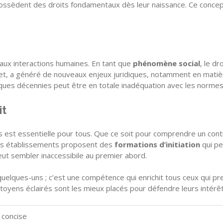
ns possèdent des droits fondamentaux dès leur naissance. Ce conce
é aux interactions humaines. En tant que
phénomène social
, le d
et, a généré de nouveaux enjeux juridiques, notamment en matiè
uelques décennies peut être en totale inadéquation avec les norm
it
s est essentielle pour tous. Que ce soit pour comprendre un contr
ines établissements proposent des
formations d’initiation
qui pe
peut sembler inaccessibile au premier abord.
uelques-uns ; c’est une compétence qui enrichit tous ceux qui pre
toyens éclairés sont les mieux placés pour défendre leurs intérêts 
 concise