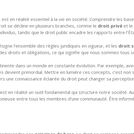
est en réalité essentiel à la vie en société. Comprendre les base
droit se décline en plusieurs branches, comme le
droit privé
et le
individus, tandis que le droit public encadre les rapports entre l’Ét
désigne l’ensemble des règles juridiques en vigueur, et les
droit s
es droits et obligations, ce qui signifie que nous sommes tous so
rtinente dans un monde en constante évolution. Par exemple, avec 
 devient primordial. Mettre en lumière ces concepts, c’est non s
rs une connaissance éclairée du droit peut changer sa perception
st en réalité un outil fondamental qui structure notre société. Au
rmonieuse entre tous les membres d’une communauté. Être informé
 de comprendre ses
principes de base
. Le droit se compose essen