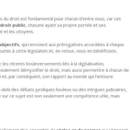
s du droit est fondamental pour chacun d’entre nous, car ces
droit public
, chacune ayant sa propre portée et ses
at et les citoyens.
ubjectifs
, qui renvoient aux prérogatives accordées à chaque
umis à cette législation et, en retour, nous en bénéficions.
les récents bouleversements liés à la digitalisation,
eulement démystifier le droit, mais aussi permettre à chacun de
 et, par conséquent, son rapport au monde qui l’entoure.
-delà des débats juridiques houleux ou des intrigues judiciaires,
 sur ce sujet est non seulement une compétence utile, mais
tiellement d’un ensemble de
règles et de normes
qui régissent