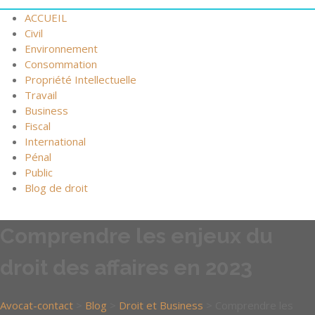
ACCUEIL
Civil
Environnement
Consommation
Propriété Intellectuelle
Travail
Business
Fiscal
International
Pénal
Public
Blog de droit
Comprendre les enjeux du
droit des affaires en 2023
Avocat-contact
>
Blog
>
Droit et Business
>
Comprendre les