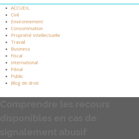
ACCUEIL
Civil
Environnement
Consommation
Propriété Intellectuelle
Travail
Business
Fiscal
International
Pénal
Public
Blog de droit
Comprendre les recours
disponibles en cas de
signalement abusif