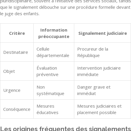
pluridisciplinaire, souvent à l’initiative des services sociaux, tandis
que le signalement débouche sur une procédure formelle devant
le juge des enfants.
Information
Critère
Signalement judiciaire
préoccupante
Cellule
Procureur de la
Destinataire
départementale
République
Évaluation
Intervention judiciaire
Objet
préventive
immédiate
Non
Danger grave et
Urgence
systématique
immédiat
Mesures
Mesures judiciaires et
Conséquence
éducatives
placement possible
Les origines fréquentes des signalements