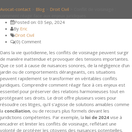
Avocat-contact
>
Blog
>
Droit Civil
>
Conflit de voisinage :
comment réagir face aux enjeux juridiques
Posted on: 03 Sep, 2024
By
Eric
Droit Civil
(0) Comment
Dans la vie quotidienne, les conflits de voisinage peuvent surgir
de manière inattendue et provoquer des tensions importantes.
Que ce soit à cause de nuisances sonores, de la négligence d’un
jardin ou de comportements dérangeants, ces situations
peuvent rapidement se transformer en véritables conflits
juridiques. Comprendre comment réagir face à ces enjeux est
essentiel pour préserver des relations harmonieuses tout en
protégeant ses droits. Le droit offre plusieurs voies pour
résoudre ces litiges, qu’il s’agisse de solutions amiables comme
la
conciliation
, ou de recours plus formels devant les
juridictions compétentes. Par exemple, la
loi de 2024
vise à
encadrer et limiter les conflits de voisinage, reflétant une
volonté de protéger les citoyens des nuisances potentielles.