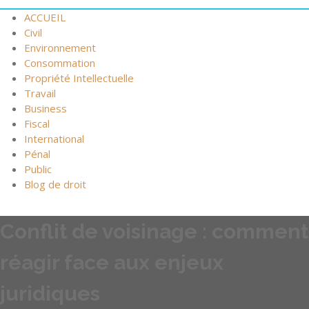
ACCUEIL
Civil
Environnement
Consommation
Propriété Intellectuelle
Travail
Business
Fiscal
International
Pénal
Public
Blog de droit
Conflit de voisinage : comment
réagir face aux enjeux
juridiques