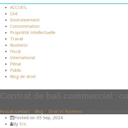
ACCUEIL
Civil
Environnement
Consommation
Propriété Intellectuelle
Travail
Business
Fiscal
International
Pénal
Public
Blog de droit
Contrat de bail commercial : c
Avocat-contact
>
Blog
>
Droit et Business
>
Contrat de bail comm
Posted on: 05 Sep, 2024
By
Eric