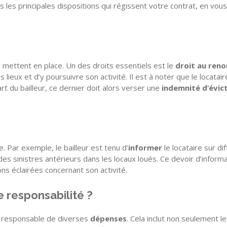
rs les principales dispositions qui régissent votre contrat, en vo
se mettent en place. Un des droits essentiels est le
droit au ren
 lieux et d’y poursuivre son activité. Il est à noter que le locata
rt du bailleur, ce dernier doit alors verser une
indemnité d’évic
e
. Par exemple, le bailleur est tenu d’
informer
le locataire sur d
s sinistres antérieurs dans les locaux loués. Ce devoir d’informa
ons éclairées concernant son activité.
e responsabilité ?
nt responsable de diverses
dépenses
. Cela inclut non seulement l