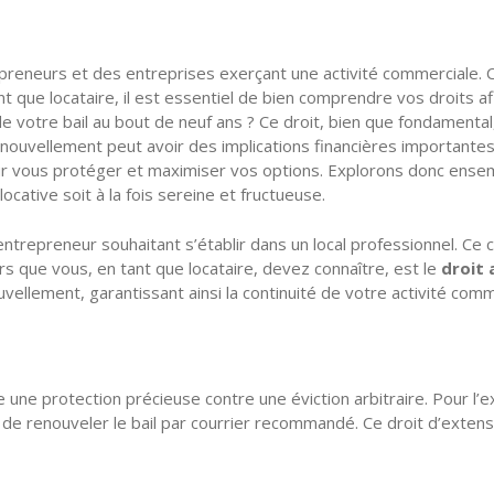
preneurs et des entreprises exerçant une activité commerciale. Ce
nt que locataire, il est essentiel de bien comprendre vos droits 
e votre bail au bout de neuf ans ? Ce droit, bien que fondamental,
ouvellement peut avoir des implications financières importantes. 
pour vous protéger et maximiser vos options. Explorons donc ensem
ocative soit à la fois sereine et fructueuse.
trepreneur souhaitant s’établir dans un local professionnel. Ce co
s que vous, en tant que locataire, devez connaître, est le
droit 
ellement, garantissant ainsi la continuité de votre activité comm
ue une protection précieuse contre une éviction arbitraire. Pour l
on de renouveler le bail par courrier recommandé. Ce droit d’extensi