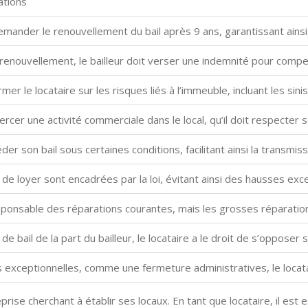
ations
emander le renouvellement du bail après 9 ans, garantissant ainsi l
renouvellement, le bailleur doit verser une indemnité pour compens
ormer le locataire sur les risques liés à l’immeuble, incluant les sini
ercer une activité commerciale dans le local, qu’il doit respecter s
der son bail sous certaines conditions, facilitant ainsi la transmis
e loyer sont encadrées par la loi, évitant ainsi des hausses exc
sponsable des réparations courantes, mais les grosses réparation
de bail de la part du bailleur, le locataire a le droit de s’opposer
s exceptionnelles, comme une fermeture administratives, le locat
rise cherchant à établir ses locaux. En tant que locataire, il est