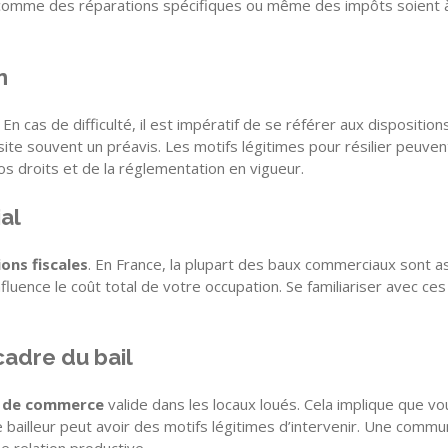
 comme des réparations spécifiques ou même des impôts soient à la
n
En cas de difficulté, il est impératif de se référer aux dispositio
site souvent un préavis. Les motifs légitimes pour résilier peuven
os droits et de la réglementation en vigueur.
al
ions fiscales
. En France, la plupart des baux commerciaux sont ass
 influence le coût total de votre occupation. Se familiariser avec 
adre du bail
 de commerce
valide dans les locaux loués. Cela implique que vous 
le bailleur peut avoir des motifs légitimes d’intervenir. Une comm
e relation productive.