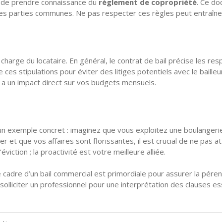
iel de prendre connaissance du
règlement de copropriété
. Ce do
n des parties communes. Ne pas respecter ces règles peut entraîne
charge du locataire. En général, le contrat de bail précise les re
 ces stipulations pour éviter des litiges potentiels avec le baill
 a un impact direct sur vos budgets mensuels.
s un exemple concret : imaginez que vous exploitez une boulangeri
oyer et que vos affaires sont florissantes, il est crucial de ne p
viction ; la proactivité est votre meilleure alliée.
cadre d’un bail commercial est primordiale pour assurer la pérenni
e solliciter un professionnel pour une interprétation des clauses 