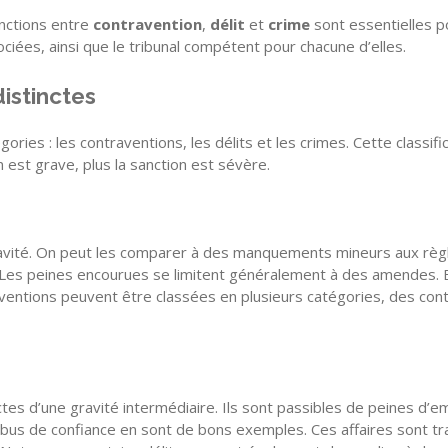
inctions entre
contravention
,
délit
et
crime
sont essentielles po
sociées, ainsi que le tribunal compétent pour chacune d’elles.
distinctes
ories : les contraventions, les délits et les crimes. Cette classif
on est grave, plus la sanction est sévère.
avité. On peut les comparer à des manquements mineurs aux règles
 Les peines encourues se limitent généralement à des amendes. E
raventions peuvent être classées en plusieurs catégories, des con
es d’une gravité intermédiaire. Ils sont passibles de peines d’e
abus de confiance en sont de bons exemples. Ces affaires sont tr