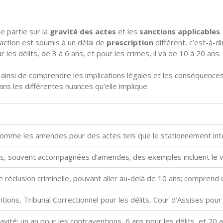
e partie sur la
gravité des actes
et les
sanctions applicables
fraction est soumis à un délai de
prescription
différent, c’est-à-di
 les délits, de 3 à 6 ans, et pour les crimes, il va de 10 à 20 ans.
ainsi de comprendre les implications légales et les conséquences 
ans les différentes nuances qu’elle implique.
comme les amendes pour des actes tels que le stationnement inte
ans, souvent accompagnées d’amendes; des exemples incluent le vo
de réclusion criminelle, pouvant aller au-delà de 10 ans; comprend
tions, Tribunal Correctionnel pour les délits, Cour d’Assises pour
ravité: un an pour les contraventions, 6 ans pour les délits, et 20 