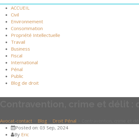
ACCUEIL
Civil
Environnement
Consommation
Propriété Intellectuelle
Travail
Business
Fiscal
International
Pénal
Public
Blog de droit
Contravention, crime et délit : 
Avocat-contact
>
Blog
>
Droit Pénal
>
Contravention, crime et déli
Posted on: 03 Sep, 2024
By
Eric