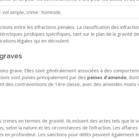
: vol simple, crime : homicide.
nctions entre les infractions pénales. La classification des infracti
ristiques juridiques spécifiques, tant sur le plan de la gravité d
lications légales qui en découlent.
 graves
moins grave. Elles sont généralement associées à des comportemen
ntions sont punies principalement par des
peines d’amende
, dont
ant des contraventions de 1ère classe, avec des amendes moins é
s crimes en termes de gravité. Ils incluent des actes tels que le v
ns, selon la nature et les circonstances de l’infraction. Les affai
nés en profondeur. Les sanctions pour délits peuvent également i