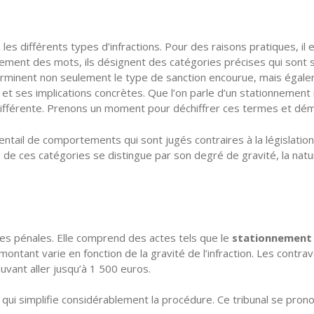
re les différents types d’infractions. Pour des raisons pratiques, i
ement des mots, ils désignent des catégories précises qui sont 
éterminent non seulement le type de sanction encourue, mais égale
t ses implications concrètes. Que l’on parle d’un stationnement n
ifférente. Prenons un moment pour déchiffrer ces termes et démyst
éventail de comportements qui sont jugés contraires à la législatio
 de ces catégories se distingue par son degré de gravité, la nature
ries pénales. Elle comprend des actes tels que le
stationnement 
 montant varie en fonction de la gravité de l’infraction. Les contr
uvant aller jusqu’à 1 500 euros.
e qui simplifie considérablement la procédure. Ce tribunal se pr