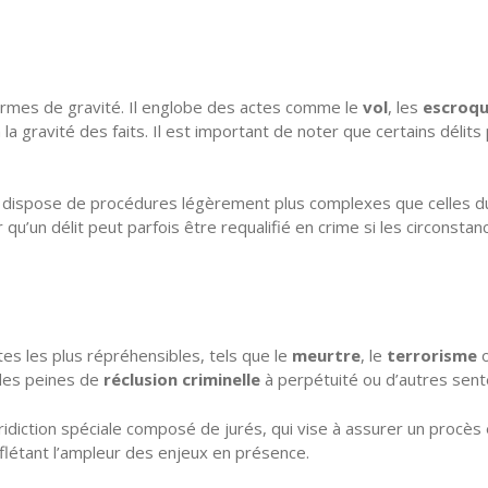
termes de gravité. Il englobe des actes comme le
vol
, les
escroqu
n la gravité des faits. Il est important de noter que certains déli
al dispose de procédures légèrement plus complexes que celles du
qu’un délit peut parfois être requalifié en crime si les circonstan
tes les plus répréhensibles, tels que le
meurtre
, le
terrorisme
o
 des peines de
réclusion criminelle
à perpétuité ou d’autres sen
uridiction spéciale composé de jurés, qui vise à assurer un procès 
flétant l’ampleur des enjeux en présence.