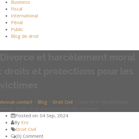
Business
Fiscal
International
Pénal
Public
Blog de droit
Divorce et harcèlement moral
: droits et protections pour les
victimes
Avocat-contact
>
Blog
>
Droit Civil
>
Divorce et harcèlement
moral : droits et protections pour les victimes
Posted on: 04 Sep, 2024
By
Eric
Droit Civil
(0) Comment