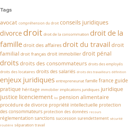
Tags
conseils juridiques
avocat
compréhension du droit
droit
droit de la
divorce
droit de la consommation
famille
droit du travail
droit
droit des affaires
droit pénal
familial
droit immobilier
droit français
droits
droits des consommateurs
droits des employés
droits des salariés
droits des locataires
droits des travailleurs
définition
enjeux juridiques
france
guide
famille
entrepreneuriat
juridique
pratique
héritage
implications juridiques
immobilier
justice
licenciement
pension alimentaire
loi
procédure de divorce
propriété intellectuelle
protection
des consommateurs
protection des données
recours
réglementation
sanctions
succession
surendettement
sécurité
séparation
travail
routière