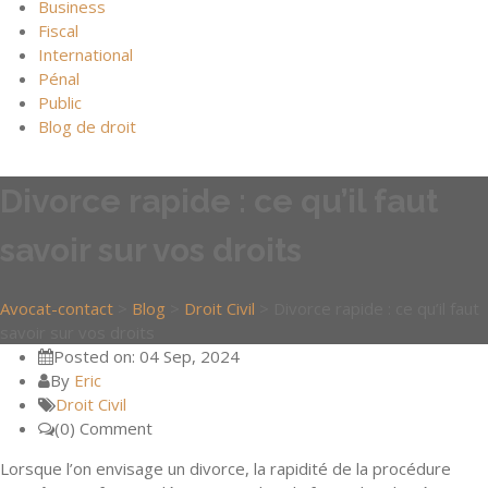
Business
Fiscal
International
Pénal
Public
Blog de droit
Divorce rapide : ce qu’il faut
savoir sur vos droits
Avocat-contact
>
Blog
>
Droit Civil
>
Divorce rapide : ce qu’il faut
savoir sur vos droits
Posted on: 04 Sep, 2024
By
Eric
Droit Civil
(0) Comment
Lorsque l’on envisage un divorce, la rapidité de la procédure