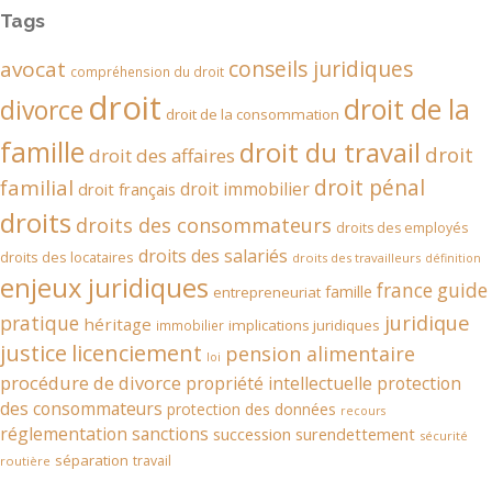
Tags
conseils juridiques
avocat
compréhension du droit
droit
droit de la
divorce
droit de la consommation
famille
droit du travail
droit
droit des affaires
droit pénal
familial
droit immobilier
droit français
droits
droits des consommateurs
droits des employés
droits des salariés
droits des locataires
droits des travailleurs
définition
enjeux juridiques
france
guide
famille
entrepreneuriat
juridique
pratique
héritage
implications juridiques
immobilier
justice
licenciement
pension alimentaire
loi
procédure de divorce
propriété intellectuelle
protection
des consommateurs
protection des données
recours
réglementation
sanctions
succession
surendettement
sécurité
séparation
travail
routière