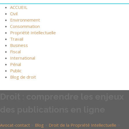
ACCUEIL
Civil
Environnement
Consommation
Propriété Intellectuelle
Travail
Business
Fiscal
International
Pénal
Public
Blog de droit
Droit : comprendre les enjeux
des publications en ligne
Avocat-contact
>
Blog
>
Droit de la Propriété Intellectuelle
>