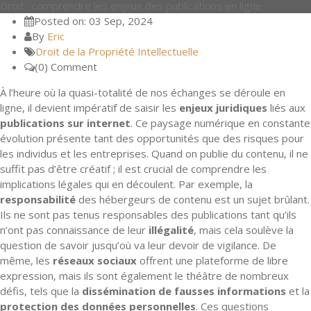
Droit : comprendre les enjeux des publications en ligne
Posted on: 03 Sep, 2024
By
Eric
Droit de la Propriété Intellectuelle
(0) Comment
À l’heure où la quasi-totalité de nos échanges se déroule en
ligne, il devient impératif de saisir les
enjeux juridiques
liés aux
publications sur internet
. Ce paysage numérique en constante
évolution présente tant des opportunités que des risques pour
les individus et les entreprises. Quand on publie du contenu, il ne
suffit pas d’être créatif ; il est crucial de comprendre les
implications légales qui en découlent. Par exemple, la
responsabilité
des hébergeurs de contenu est un sujet brûlant.
Ils ne sont pas tenus responsables des publications tant qu’ils
n’ont pas connaissance de leur
illégalité
, mais cela soulève la
question de savoir jusqu’où va leur devoir de vigilance. De
même, les
réseaux sociaux
offrent une plateforme de libre
expression, mais ils sont également le théâtre de nombreux
défis, tels que la
dissémination de fausses informations
et la
protection des données personnelles
. Ces questions