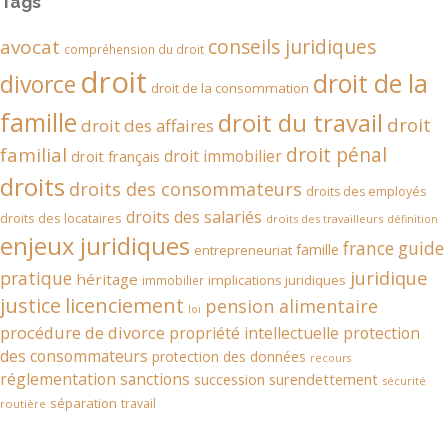
Tags
conseils juridiques
avocat
compréhension du droit
droit
droit de la
divorce
droit de la consommation
famille
droit du travail
droit
droit des affaires
droit pénal
familial
droit immobilier
droit français
droits
droits des consommateurs
droits des employés
droits des salariés
droits des locataires
droits des travailleurs
définition
enjeux juridiques
france
guide
famille
entrepreneuriat
juridique
pratique
héritage
implications juridiques
immobilier
justice
licenciement
pension alimentaire
loi
procédure de divorce
propriété intellectuelle
protection
des consommateurs
protection des données
recours
réglementation
sanctions
succession
surendettement
sécurité
séparation
travail
routière