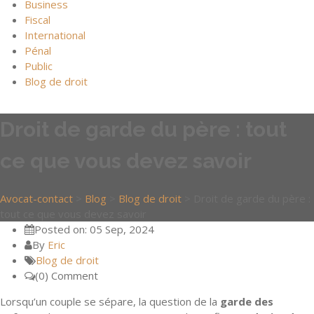
Business
Fiscal
International
Pénal
Public
Blog de droit
Droit de garde du père : tout
ce que vous devez savoir
Avocat-contact
>
Blog
>
Blog de droit
>
Droit de garde du père :
tout ce que vous devez savoir
Posted on: 05 Sep, 2024
By
Eric
Blog de droit
(0) Comment
Lorsqu’un couple se sépare, la question de la
garde des