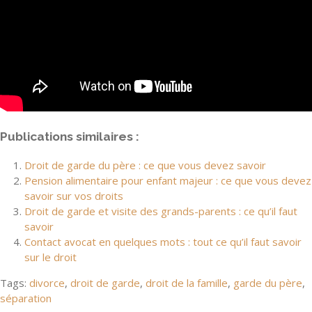
Publications similaires :
Droit de garde du père : ce que vous devez savoir
Pension alimentaire pour enfant majeur : ce que vous devez
savoir sur vos droits
Droit de garde et visite des grands-parents : ce qu’il faut
savoir
Contact avocat en quelques mots : tout ce qu’il faut savoir
sur le droit
Tags:
divorce
,
droit de garde
,
droit de la famille
,
garde du père
,
séparation