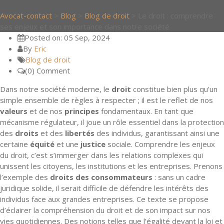
Avocat-contact
>
Blog
>
Blog de droit
>
Le droit : comprendre
ses enjeux et son importance dans notre société
Posted on: 05 Sep, 2024
By
Eric
Blog de droit
(0) Comment
Dans notre société moderne, le
droit
constitue bien plus qu’un
simple ensemble de règles à respecter ; il est le reflet de nos
valeurs
et de nos
principes
fondamentaux. En tant que
mécanisme régulateur, il joue un rôle essentiel dans la protection
des
droits
et des
libertés
des individus, garantissant ainsi une
certaine
équité
et une
justice
sociale. Comprendre les enjeux
du droit, c’est s’immerger dans les relations complexes qui
unissent les citoyens, les institutions et les entreprises. Prenons
l’exemple des
droits des consommateurs
: sans un cadre
juridique solide, il serait difficile de défendre les intérêts des
individus face aux grandes entreprises. Ce texte se propose
d’éclairer la compréhension du droit et de son impact sur nos
vies quotidiennes. Des notions telles que l’égalité devant la loi et