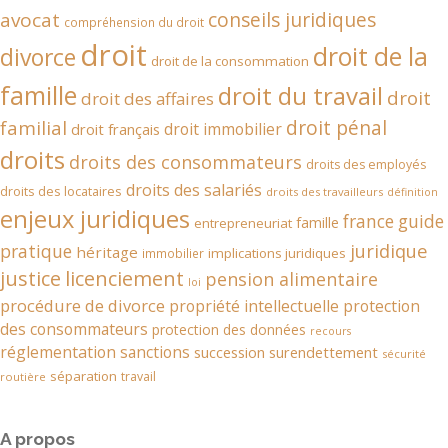
conseils juridiques
avocat
compréhension du droit
droit
droit de la
divorce
droit de la consommation
famille
droit du travail
droit
droit des affaires
droit pénal
familial
droit immobilier
droit français
droits
droits des consommateurs
droits des employés
droits des salariés
droits des locataires
droits des travailleurs
définition
enjeux juridiques
france
guide
famille
entrepreneuriat
juridique
pratique
héritage
implications juridiques
immobilier
justice
licenciement
pension alimentaire
loi
procédure de divorce
propriété intellectuelle
protection
des consommateurs
protection des données
recours
réglementation
sanctions
succession
surendettement
sécurité
séparation
travail
routière
A propos