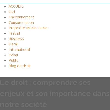
ACCUEIL
Civil
Environnement
Consommation
Propriété Intellectuelle
Travail
Business
Fiscal
International
Pénal
Public
Blog de droit
Le droit : comprendre ses
enjeux et son importance dans
notre société