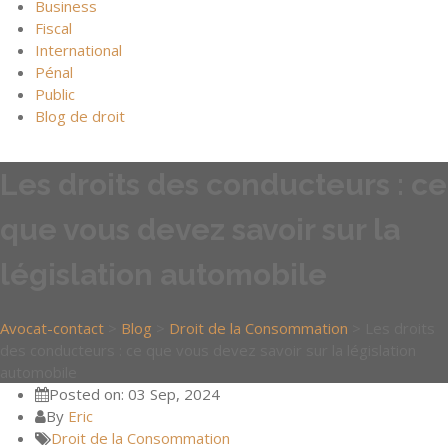
Business
Fiscal
International
Pénal
Public
Blog de droit
Les droits des conducteurs : ce
que vous devez savoir sur la
législation automobile
Avocat-contact
>
Blog
>
Droit de la Consommation
>
Les droits
des conducteurs : ce que vous devez savoir sur la législation
automobile
Posted on: 03 Sep, 2024
By
Eric
Droit de la Consommation