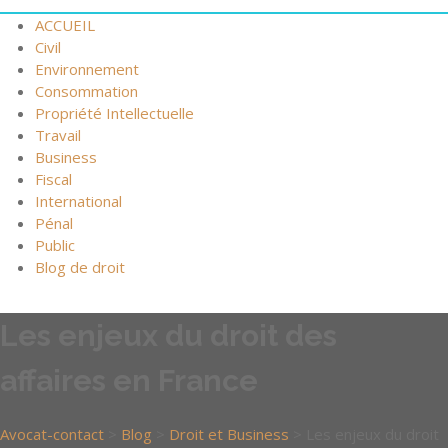
ACCUEIL
Civil
Environnement
Consommation
Propriété Intellectuelle
Travail
Business
Fiscal
International
Pénal
Public
Blog de droit
Les enjeux du droit des
affaires en France
Avocat-contact
>
Blog
>
Droit et Business
>
Les enjeux du droit