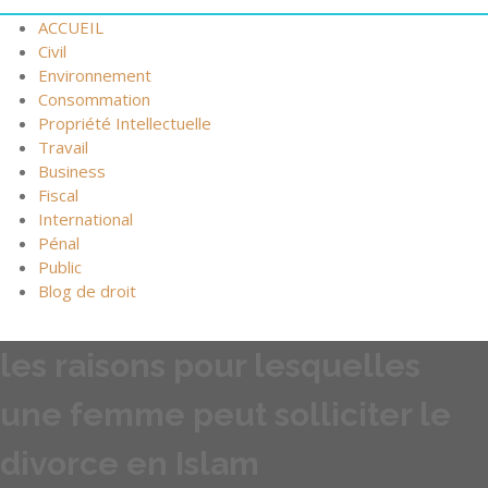
ACCUEIL
Civil
Environnement
Consommation
Propriété Intellectuelle
Travail
Business
Fiscal
International
Pénal
Public
Blog de droit
les raisons pour lesquelles
une femme peut solliciter le
divorce en Islam