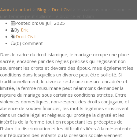
Avocat-contact
>
Blog
>
Droit Civil
>
les raisons pour lesquelles
une femme peut solliciter le divorce en Islam
Posted on: 08 Juil, 2025
By
Eric
Droit Civil
(0) Comment
Dans le cadre du droit islamique, le mariage occupe une place
sacrée, encadrée par des règles précises qui régissent non
seulement les droits et devoirs des époux, mais également les
conditions dans lesquelles un divorce peut être sollicité. Si
traditionnellement, le divorce reste une mesure encadrée et
limitée, la femme musulmane peut néanmoins demander la
rupture du mariage sous certaines conditions strictes. Entre
violences domestiques, non-respect des droits conjugaux, et
absence de soutien financier, les motifs légitimes s’inscrivent
dans un cadre légal et religieux qui protège la dignité et les
intérêts de la femme tout en respectant les préceptes de
l’Islam. La discrimination et les difficultés liées à la mésentente
sur l’éducation des enfants ou la pression sociale viennent