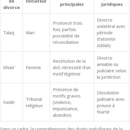
de
Initiateur
principales
juridiques
divorce
Divorce
Prononcé trois
unilatéral avec
fois; parfois
Talaq
Mari
période
possibilité de
d’attente
réconciliation
(iddah)
Divorce
Restitution de la
amiable ou
Khula’
Femme
dot; nécessité d’un
judiciaire selon
motif légitime
la juridiction
Présence de
Dissolution
motifs graves
Tribunal
judiciaire avec
Faskh
(violence,
religieux
preuve à
impuissance,
fournir
abandon)
Dans ce cadre, la compréhension des droits spécifiques de la