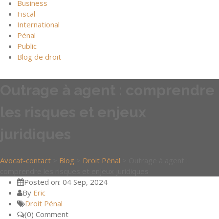
Business
Fiscal
International
Pénal
Public
Blog de droit
Outrage à agent : comprendre
les risques et enjeux
juridiques
Avocat-contact
>
Blog
>
Droit Pénal
>
Outrage à agent :
comprendre les risques et enjeux juridiques
Posted on: 04 Sep, 2024
By
Eric
Droit Pénal
(0) Comment