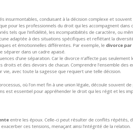
ultés insurmontables, conduisant à la décision complexe et souve
s que pour les professionnels du droit qui les accompagnent dans
riés tels que l’infidélité, les incompatibilités de caractère, ou 
acune adaptée à des situations spécifiques et reflétant la diversi
tiques et émotionnelles différentes. Par exemple, le
divorce pa
se séparer dans un cadre apaisé.
quences d’une séparation. Car le divorce n’affecte pas seulement l
es droits et des devoirs de chacun. Comprendre l’ensemble des enj
vie, avec toute la sagesse que requiert une telle décision.
rocessus, où l’on met fin à une union légale, découle souvent de
est essentiel pour appréhender le droit qui les régit et les impl
ente
entre les époux. Celle-ci peut résulter de conflits répétés,
exacerber ces tensions, menaçant ainsi l’intégrité de la relation.