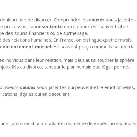
nt douloureuse de divorcer. Comprendre les
causes
sous-jacentes
 ce processus. La
mésentente
entre époux est souvent citée
même des soucis financiers ou de surmenage.
té des relations humaines. En France, on distingue quatre motifs
r consentement mutuel
est souvent perçu comme la solution la
es individus dans leur relation, mais peut aussi toucher la sphère
eux liés au divorce, tant sur le plan humain que légal, permet
 plusieurs
causes
sous-jacentes qui peuvent être émotionnelles,
ications légales qui en découlent.
 d’une communication défaillante, ou même de values incompatible.