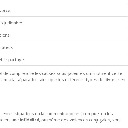
vorce.
 judiciaires.
biens.
oûteux.
t le partage.
crucial de comprendre les causes sous-jacentes qui motivent cette
ant à la séparation, ainsi que les différents types de divorce en
rentes situations où la communication est rompue, où les
tidien, une
infidélité
, ou même des violences conjugales, sont