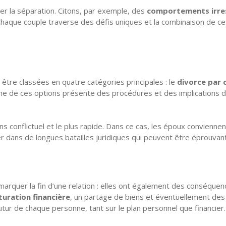
ger la séparation. Citons, par exemple, des
comportements irre
 Chaque couple traverse des défis uniques et la combinaison de ce
 être classées en quatre catégories principales : le
divorce par
ne de ces options présente des procédures et des implications d
ins conflictuel et le plus rapide. Dans ce cas, les époux convienn
rer dans de longues batailles juridiques qui peuvent être éprouv
arquer la fin d’une relation : elles ont également des conséquenc
turation financière
, un partage de biens et éventuellement de
 futur de chaque personne, tant sur le plan personnel que financier.