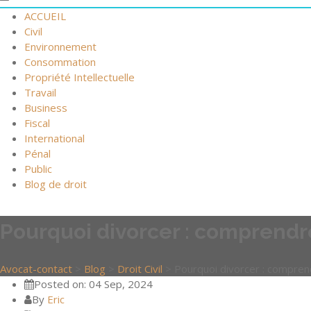
ACCUEIL
Civil
Environnement
Consommation
Propriété Intellectuelle
Travail
Business
Fiscal
International
Pénal
Public
Blog de droit
Pourquoi divorcer : comprendre
Avocat-contact
>
Blog
>
Droit Civil
>
Pourquoi divorcer : comprend
Posted on: 04 Sep, 2024
By
Eric