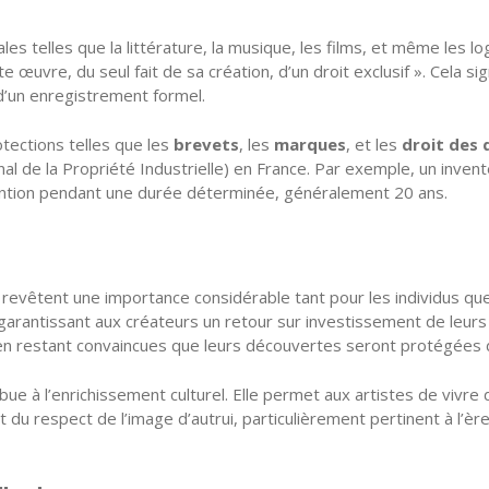
s telles que la littérature, la musique, les films, et même les log
ette œuvre, du seul fait de sa création, d’un droit exclusif ». Cela
 d’un enregistrement formel.
otections telles que les
brevets
, les
marques
, et les
droit des 
onal de la Propriété Industrielle) en France. Par exemple, un inv
 invention pendant une durée déterminée, généralement 20 ans.
et revêtent une importance considérable tant pour les individus qu
n garantissant aux créateurs un retour sur investissement de leur
n restant convaincues que leurs découvertes seront protégées d
tribue à l’enrichissement culturel. Elle permet aux artistes de vivr
t du respect de l’image d’autrui, particulièrement pertinent à l’è