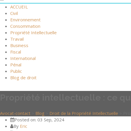
ACCUEIL
Civil
Environnement
Consommation
Propriété Intellectuelle
Travail
Business
Fiscal
International
Pénal
Public
Blog de droit
Propriété intellectuelle : ce qu’i
Avocat-contact
>
Blog
>
Droit de la Propriété Intellectuelle
>
Prop
Posted on: 03 Sep, 2024
By
Eric