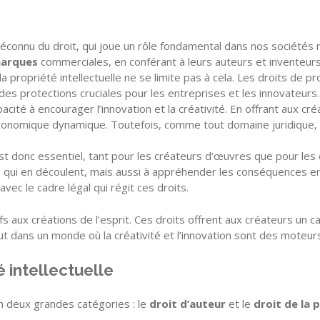
connu du droit, qui joue un rôle fondamental dans nos sociétés mo
arques
commerciales, en conférant à leurs auteurs et inventeurs d
a propriété intellectuelle ne se limite pas à cela. Les droits de pro
des protections cruciales pour les entreprises et les innovateurs.
acité à encourager l’innovation et la créativité. En offrant aux 
 économique dynamique. Toutefois, comme tout domaine juridique
st donc essentiel, tant pour les créateurs d’œuvres que pour les e
s qui en découlent, mais aussi à appréhender les conséquences en c
avec le cadre légal qui régit ces droits.
 aux créations de l’esprit. Ces droits offrent aux créateurs un cadr
tout dans un monde où la créativité et l’innovation sont des mot
é intellectuelle
en deux grandes catégories : le
droit d’auteur
et le
droit de la 