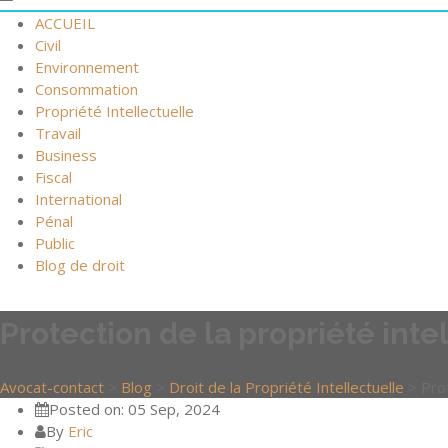
ACCUEIL
Civil
Environnement
Consommation
Propriété Intellectuelle
Travail
Business
Fiscal
International
Pénal
Public
Blog de droit
Protection de la propriété inte
Avocat-contact
>
Blog
>
Droit de la Propriété Intellectuelle
>
Pro
Posted on: 05 Sep, 2024
By
Eric