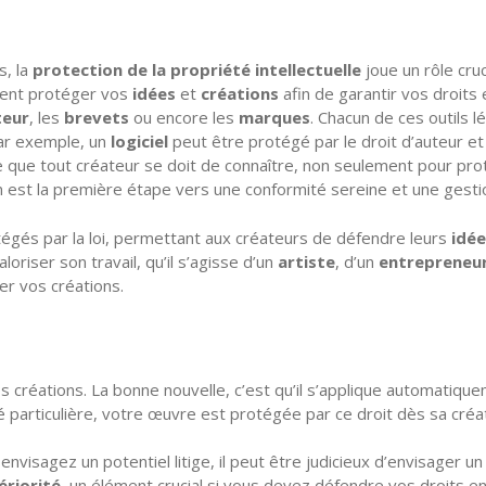
s, la
protection de la propriété intellectuelle
joue un rôle cru
mment protéger vos
idées
et
créations
afin de garantir vos droits 
teur
, les
brevets
ou encore les
marques
. Chacun de ces outils l
Par exemple, un
logiciel
peut être protégé par le droit d’auteur et 
use que tout créateur se doit de connaître, non seulement pour pr
est la première étape vers une conformité sereine et une gestion 
gés par la loi, permettant aux créateurs de défendre leurs
idée
oriser son travail, qu’il s’agisse d’un
artiste
, d’un
entrepreneu
er vos créations.
os créations. La bonne nouvelle, c’est qu’il s’applique automatiq
 particulière, votre œuvre est protégée par ce droit dès sa créat
nvisagez un potentiel litige, il peut être judicieux d’envisager u
ériorité
, un élément crucial si vous devez défendre vos droits en 