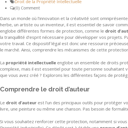
Droit de la Propriété Intellectuelle
(0) Comment
Dans un monde où l’innovation et la créativité sont omniprésente
herbe, un artiste ou un inventeur, il est essentiel de savoir co
englobe différentes formes de protection, comme le
droit d’au
la tranquillité d’esprit nécessaire pour développer vos projets. 
votre travail. Ce dispositif légal est donc une ressource précie
le marché. Ainsi, comprendre les mécanismes de cette protection 
La
propriété intellectuelle
englobe un ensemble de droits proté
complexe, mais il est essentiel pour toute personne souhaitant val
que vous avez créé ? Explorons les différentes façons de protég
Comprendre le droit d’auteur
Le
droit d’auteur
est l’un des principaux outils pour protéger v
livre, une peinture ou même une chanson. Pas besoin de formalité
Si vous souhaitez renforcer cette protection, notamment si vous e
Propriété Industrielle). Ce dépôt sert à établir une
preuve d’ant