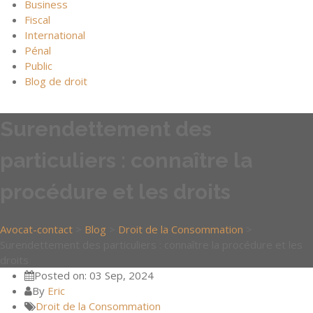
Business
Fiscal
International
Pénal
Public
Blog de droit
Surendettement des
particuliers : connaître la
procédure et les droits
Avocat-contact
>
Blog
>
Droit de la Consommation
>
Surendettement des particuliers : connaître la procédure et les
droits
Posted on: 03 Sep, 2024
By
Eric
Droit de la Consommation