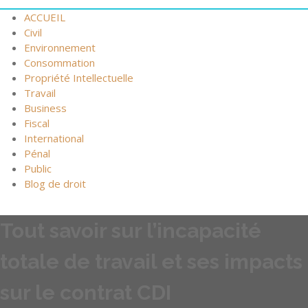
ACCUEIL
Civil
Environnement
Consommation
Propriété Intellectuelle
Travail
Business
Fiscal
International
Pénal
Public
Blog de droit
Tout savoir sur l’incapacité
totale de travail et ses impacts
sur le contrat CDI