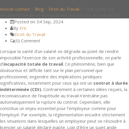
Avocat-contact
>
Blog
>
Droit du Travail
>
Tout savoir sur
l’incapacité totale de travail et ses impacts sur le contrat CDI
Posted on: 04 Sep, 2024
By
Eric
Droit du Travail
(0) Comment
Lorsque la santé d’un salarié se dégrade au point de rendre
impossible l’exercice de son activité professionnelle, on parle
d’
incapacité totale de travail
. Ce phénomène, bien que
douloureux et difficile tant sur le plan personnel que
professionnel, engendre des implications juridiques
significatives, notamment pour ceux qui ont un
contrat à durée
indéterminée (CDI)
. Contrairement à certaines idées reçues, la
reconnaissance de l’inaptitude au travail n’entraîne pas
automatiquement la rupture du contrat. Cependant, elle
constitue un enjeu essentiel pour l’employeur comme pour
l’employé. Par exemple, la réglementation encadre strictement
les situations dans lesquelles un employeur peut se résoudre à
licencier un salarié déclaré inapte. Loin d’être un sujet aride