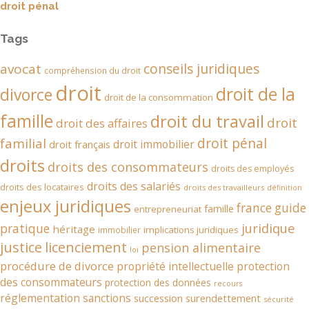
droit pénal
Tags
conseils juridiques
avocat
compréhension du droit
droit
droit de la
divorce
droit de la consommation
famille
droit du travail
droit
droit des affaires
droit pénal
familial
droit immobilier
droit français
droits
droits des consommateurs
droits des employés
droits des salariés
droits des locataires
droits des travailleurs
définition
enjeux juridiques
france
guide
famille
entrepreneuriat
juridique
pratique
héritage
implications juridiques
immobilier
justice
licenciement
pension alimentaire
loi
procédure de divorce
propriété intellectuelle
protection
des consommateurs
protection des données
recours
réglementation
sanctions
succession
surendettement
sécurité