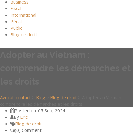
Business
Fiscal
International
Pénal
Public
Blog de droit
Adopter au Vietnam :
comprendre les démarches et
les droits
Avocat-contact
>
Blog
>
Blog de droit
>
Adopter au Vietnam :
comprendre les démarches et les droits
Posted on: 05 Sep, 2024
By
Eric
Blog de droit
(0) Comment