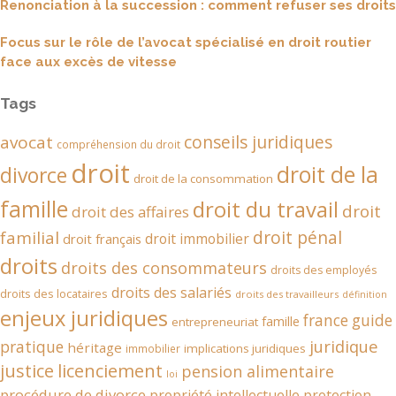
Renonciation à la succession : comment refuser ses droits
Focus sur le rôle de l’avocat spécialisé en droit routier
face aux excès de vitesse
Tags
conseils juridiques
avocat
compréhension du droit
droit
droit de la
divorce
droit de la consommation
famille
droit du travail
droit
droit des affaires
droit pénal
familial
droit immobilier
droit français
droits
droits des consommateurs
droits des employés
droits des salariés
droits des locataires
droits des travailleurs
définition
enjeux juridiques
france
guide
famille
entrepreneuriat
juridique
pratique
héritage
implications juridiques
immobilier
justice
licenciement
pension alimentaire
loi
procédure de divorce
propriété intellectuelle
protection