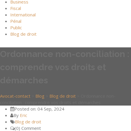
Business
Fiscal
International
Pénal
Public
Blog de droit
Ordonnance non-conciliation :
comprendre vos droits et
démarches
Avocat-contact
>
Blog
>
Blog de droit
>
Ordonnance non-
conciliation : comprendre vos droits et démarches
Posted on: 04 Sep, 2024
By
Eric
Blog de droit
(0) Comment