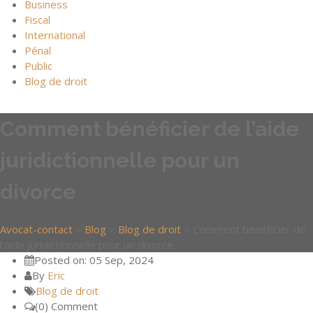
Business
Fiscal
International
Pénal
Public
Blog de droit
Comment bénéficier de l’aide
juridictionnelle pour un
divorce
Avocat-contact
>
Blog
>
Blog de droit
>
Comment bénéficier de
l’aide juridictionnelle pour un divorce
Posted on: 05 Sep, 2024
By
Eric
Blog de droit
(0) Comment