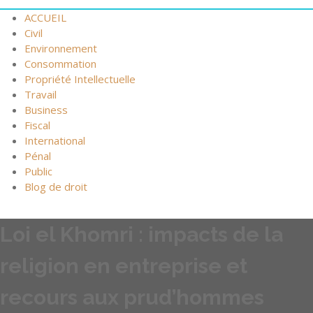
ACCUEIL
Civil
Environnement
Consommation
Propriété Intellectuelle
Travail
Business
Fiscal
International
Pénal
Public
Blog de droit
Loi el Khomri : impacts de la
religion en entreprise et
recours aux prud’hommes