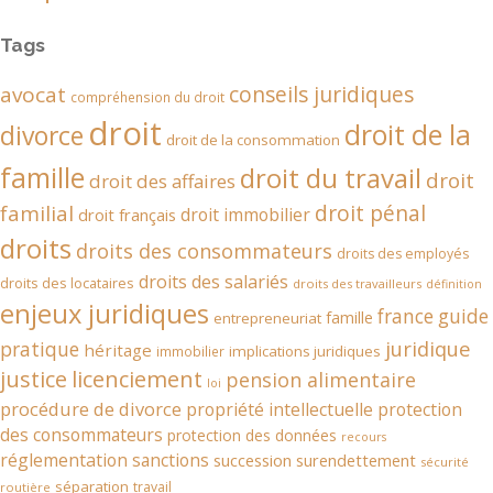
Tags
conseils juridiques
avocat
compréhension du droit
droit
droit de la
divorce
droit de la consommation
famille
droit du travail
droit
droit des affaires
droit pénal
familial
droit immobilier
droit français
droits
droits des consommateurs
droits des employés
droits des salariés
droits des locataires
droits des travailleurs
définition
enjeux juridiques
france
guide
famille
entrepreneuriat
juridique
pratique
héritage
implications juridiques
immobilier
justice
licenciement
pension alimentaire
loi
procédure de divorce
propriété intellectuelle
protection
des consommateurs
protection des données
recours
réglementation
sanctions
succession
surendettement
sécurité
séparation
travail
routière