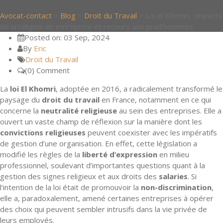
Avocat-contact
>
Blog
>
Droit du Travail
>
Loi el Khomri : impacts
de la religion en entreprise et recours aux prud’hommes
Posted on: 03 Sep, 2024
By
Eric
Droit du Travail
(0) Comment
La
loi El Khomri
, adoptée en 2016, a radicalement transformé le
paysage du
droit du travail
en France, notamment en ce qui
concerne la
neutralité religieuse
au sein des entreprises. Elle a
ouvert un vaste champ de réflexion sur la manière dont les
convictions religieuses
peuvent coexister avec les impératifs
de gestion d’une organisation. En effet, cette législation a
modifié les règles de la
liberté d’expression
en milieu
professionnel, soulevant d’importantes questions quant à la
gestion des signes religieux et aux droits des
salaries
. Si
l’intention de la loi était de promouvoir la
non-discrimination
,
elle a, paradoxalement, amené certaines entreprises à opérer
des choix qui peuvent sembler intrusifs dans la vie privée de
leurs employés.