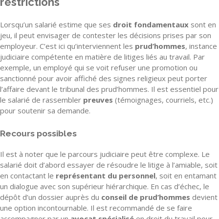
restrictions
Lorsqu’un salarié estime que ses
droit fondamentaux
sont en
jeu, il peut envisager de contester les décisions prises par son
employeur. C’est ici qu’interviennent les
prud’hommes
, instance
judiciaire compétente en matière de litiges liés au travail. Par
exemple, un employé qui se voit refuser une promotion ou
sanctionné pour avoir affiché des signes religieux peut porter
l’affaire devant le tribunal des prud’hommes. Il est essentiel pour
le salarié de rassembler
preuves
(témoignages, courriels, etc.)
pour soutenir sa demande.
Recours possibles
Il est à noter que le parcours judiciaire peut être complexe. Le
salarié doit d’abord essayer de résoudre le litige à l’amiable, soit
en contactant le
représentant du personnel
, soit en entamant
un dialogue avec son supérieur hiérarchique. En cas d’échec, le
dépôt d’un dossier auprès du
conseil de prud’hommes
devient
une option incontournable. Il est recommandé de se faire
accompagner par un
avocat spécialisé
en droit du travail pour