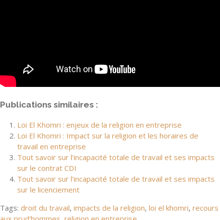
Publications similaires :
Loi El Khomri : enjeux de la religion en entreprise
Loi El Khomri : Impact sur la religion et les horaires de
travail en entreprise
Tout savoir sur l’incapacité totale de travail et ses impacts
sur le contrat CDI
Tout savoir sur l’incapacité totale de travail et ses impacts
sur le licenciement
Tags:
droit du travail
,
impacts de la religion
,
loi el khomri
,
recours
aux prud'hommes
,
religion en entreprise