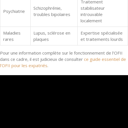
Traitement
Schizophrénie,
stabilisateur
Psychiatrie
troubles bipolaires
introuvable
localement
Maladies
Lupus, sclérose en
Expertise spécialisée
rares
plaques
et traitements lourds
Pour une information complète sur le fonctionnement de l’OFII
dans ce cadre, il est judicieux de consulter
ce guide essentiel de
l’OFII pour les expatriés
.