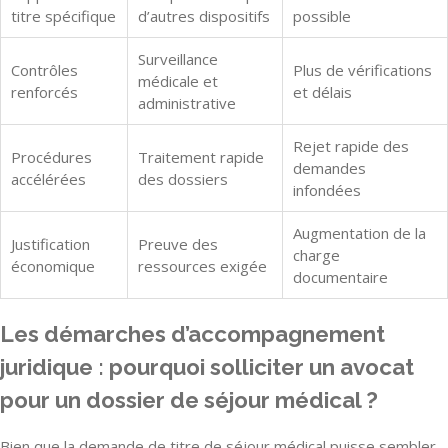
titre spécifique
d’autres dispositifs
possible
Surveillance
Contrôles
Plus de vérifications
médicale et
renforcés
et délais
administrative
Rejet rapide des
Procédures
Traitement rapide
demandes
accélérées
des dossiers
infondées
Augmentation de la
Justification
Preuve des
charge
économique
ressources exigée
documentaire
Les démarches d’accompagnement
juridique : pourquoi solliciter un avocat
pour un dossier de séjour médical ?
Bien que la demande de titre de séjour médical puisse sembler