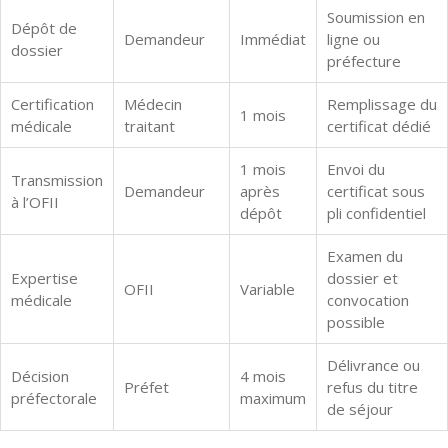
Soumission en
Dépôt de
Demandeur
Immédiat
ligne ou
dossier
préfecture
Certification
Médecin
Remplissage du
1 mois
médicale
traitant
certificat dédié
1 mois
Envoi du
Transmission
Demandeur
après
certificat sous
à l’OFII
dépôt
pli confidentiel
Examen du
Expertise
dossier et
OFII
Variable
médicale
convocation
possible
Délivrance ou
Décision
4 mois
Préfet
refus du titre
préfectorale
maximum
de séjour