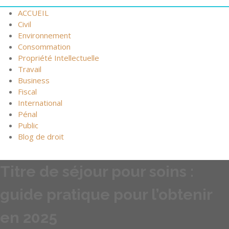
ACCUEIL
Civil
Environnement
Consommation
Propriété Intellectuelle
Travail
Business
Fiscal
International
Pénal
Public
Blog de droit
Titre de séjour pour soins :
guide pratique pour l’obtenir
en 2025