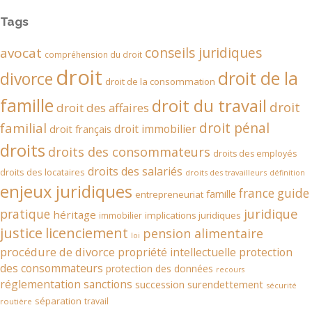
Tags
conseils juridiques
avocat
compréhension du droit
droit
droit de la
divorce
droit de la consommation
famille
droit du travail
droit
droit des affaires
droit pénal
familial
droit immobilier
droit français
droits
droits des consommateurs
droits des employés
droits des salariés
droits des locataires
droits des travailleurs
définition
enjeux juridiques
france
guide
famille
entrepreneuriat
juridique
pratique
héritage
implications juridiques
immobilier
justice
licenciement
pension alimentaire
loi
procédure de divorce
propriété intellectuelle
protection
des consommateurs
protection des données
recours
réglementation
sanctions
succession
surendettement
sécurité
séparation
travail
routière