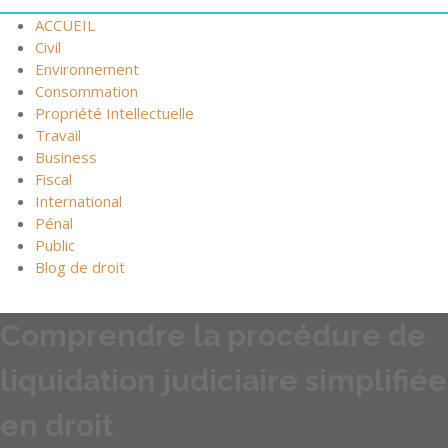
ACCUEIL
Civil
Environnement
Consommation
Propriété Intellectuelle
Travail
Business
Fiscal
International
Pénal
Public
Blog de droit
Comprendre la procédure de
liquidation judiciaire simplifiée
en droit