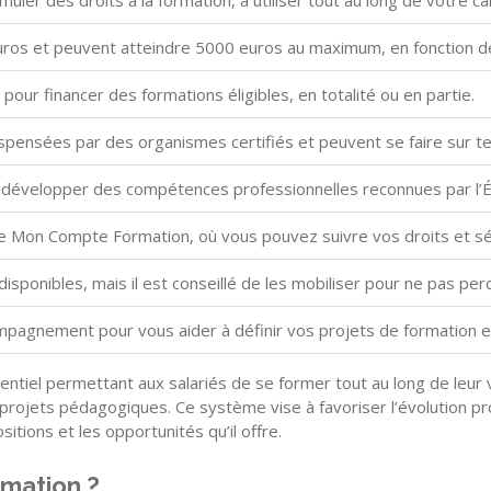
uler des droits à la formation, à utiliser tout au long de votre ca
uros et peuvent atteindre 5000 euros au maximum, en fonction de
 pour financer des formations éligibles, en totalité ou en partie.
spensées par des organismes certifiés et peuvent se faire sur t
 développer des compétences professionnelles reconnues par l’Ét
ite Mon Compte Formation, où vous pouvez suivre vos droits et sé
 disponibles, mais il est conseillé de les mobiliser pour ne pas pe
ompagnement pour vous aider à définir vos projets de formation et
sentiel permettant aux salariés de se former tout au long de leur 
 projets pédagogiques. Ce système vise à favoriser l’évolution pro
sitions et les opportunités qu’il offre.
rmation ?