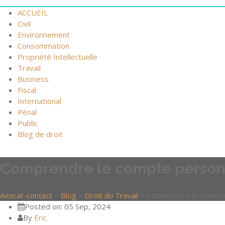
ACCUEIL
Civil
Environnement
Consommation
Propriété Intellectuelle
Travail
Business
Fiscal
International
Pénal
Public
Blog de droit
Comprendre le compte personne
Avocat-contact
>
Blog
>
Droit du Travail
>
Comprendre le compte 
Posted on: 05 Sep, 2024
By
Eric