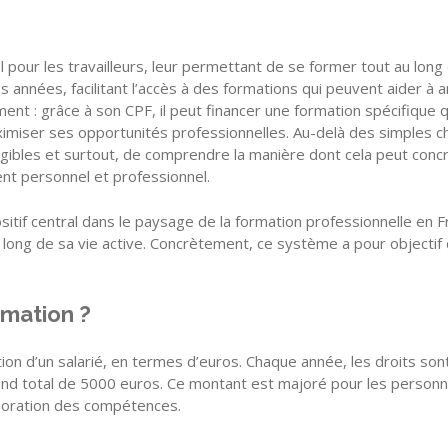
l pour les travailleurs, leur permettant de se former tout au long
es années, facilitant l’accès à des formations qui peuvent aider 
 : grâce à son CPF, il peut financer une formation spécifique qui 
iser ses opportunités professionnelles. Au-delà des simples chi
ligibles et surtout, de comprendre la manière dont cela peut conc
ent personnel et professionnel.
itif central dans le paysage de la formation professionnelle en Fr
u long de sa vie active. Concrètement, ce système a pour objectif
rmation ?
tion d’un salarié, en termes d’euros. Chaque année, les droits son
fond total de 5000 euros. Ce montant est majoré pour les person
lioration des compétences.