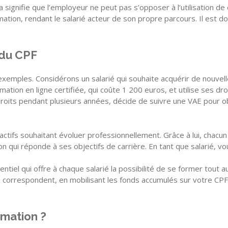
a signifie que l’employeur ne peut pas s’opposer à l’utilisation de
mation, rendant le salarié acteur de son propre parcours. Il est do
 du CPF
emples. Considérons un salarié qui souhaite acquérir de nouvell
ormation en ligne certifiée, qui coûte 1 200 euros, et utilise ses dr
droits pendant plusieurs années, décide de suivre une VAE pour ob
ctifs souhaitant évoluer professionnellement. Grâce à lui, chacun
 qui réponde à ses objectifs de carrière. En tant que salarié, vou
entiel qui offre à chaque salarié la possibilité de se former tout a
 correspondent, en mobilisant les fonds accumulés sur votre CPF. C
rmation ?