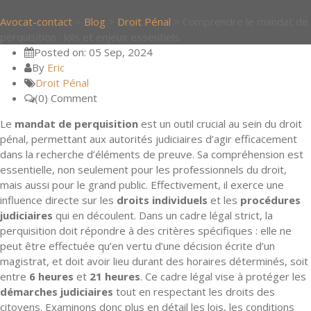
Avocat-contact
>
Blog
>
Droit Pénal
>
Comprendre le mandat de
perquisition : lois et enjeux essentiels
Posted on: 05 Sep, 2024
By
Eric
Droit Pénal
(0) Comment
Le
mandat de perquisition
est un outil crucial au sein du droit
pénal, permettant aux autorités judiciaires d’agir efficacement
dans la recherche d’éléments de preuve. Sa compréhension est
essentielle, non seulement pour les professionnels du droit,
mais aussi pour le grand public. Effectivement, il exerce une
influence directe sur les
droits individuels
et les
procédures
judiciaires
qui en découlent. Dans un cadre légal strict, la
perquisition doit répondre à des critères spécifiques : elle ne
peut être effectuée qu’en vertu d’une décision écrite d’un
magistrat, et doit avoir lieu durant des horaires déterminés, soit
entre
6 heures
et
21 heures
. Ce cadre légal vise à protéger les
démarches judiciaires
tout en respectant les droits des
citoyens. Examinons donc plus en détail les lois, les conditions