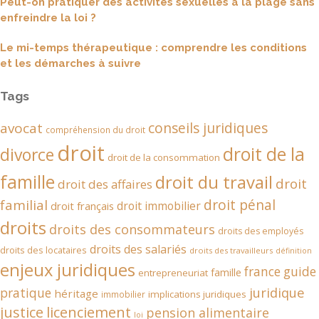
Peut-on pratiquer des activités sexuelles à la plage sans
enfreindre la loi ?
Le mi-temps thérapeutique : comprendre les conditions
et les démarches à suivre
Tags
conseils juridiques
avocat
compréhension du droit
droit
droit de la
divorce
droit de la consommation
famille
droit du travail
droit
droit des affaires
droit pénal
familial
droit immobilier
droit français
droits
droits des consommateurs
droits des employés
droits des salariés
droits des locataires
droits des travailleurs
définition
enjeux juridiques
france
guide
famille
entrepreneuriat
juridique
pratique
héritage
implications juridiques
immobilier
justice
licenciement
pension alimentaire
loi