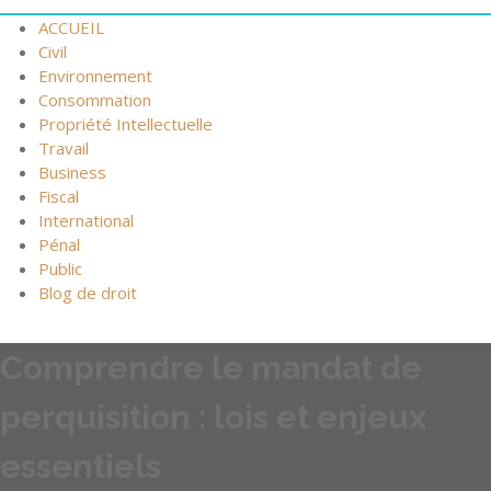
ACCUEIL
Civil
Environnement
Consommation
Propriété Intellectuelle
Travail
Business
Fiscal
International
Pénal
Public
Blog de droit
Comprendre le mandat de
perquisition : lois et enjeux
essentiels