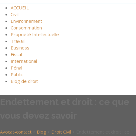
ACCUEIL
Civil
Environnement
Consommation
Propriété Intellectuelle
Travail
Business
Fiscal
International
Pénal
Public
Blog de droit
Endettement et droit : ce que
vous devez savoir
Avocat-contact
>
Blog
>
Droit Civil
>
Endettement et droit : ce