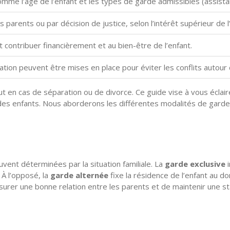
mme l’âge de l’enfant et les types de garde admissibles (assistan
 parents ou par décision de justice, selon l’intérêt supérieur de l
 contribuer financièrement et au bien-être de l’enfant.
ation peuvent être mises en place pour éviter les conflits autour 
 en cas de séparation ou de divorce. Ce guide vise à vous éclair
e des enfants. Nous aborderons les différentes modalités de garde,
vent déterminées par la situation familiale. La
garde exclusive
i
 À l’opposé, la
garde alternée
fixe la résidence de l’enfant au d
surer une bonne relation entre les parents et de maintenir une stab