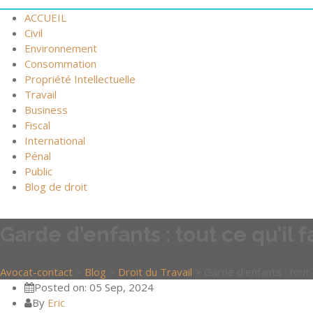
ACCUEIL
Civil
Environnement
Consommation
Propriété Intellectuelle
Travail
Business
Fiscal
International
Pénal
Public
Blog de droit
Garde d’enfants : tout ce qu’il f
Avocat-contact
>
Blog
>
Droit du Travail
>
Garde d’enfants : tout 
Posted on: 05 Sep, 2024
By
Eric