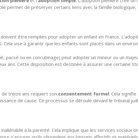
ion plénière
et l’
adoption simple
. L’adoption plénière crée un l
imple permet de préserver certains liens avec la famille biologique, 
s doivent être remplies pour adopter un enfant en France. L’adop
 Cela vise à garantir que les enfants sont placés dans un environn
, pacsé ou en concubinage) peut adopter un mineur ou un majeur, f
 ans. Cette disposition est destinée à assurer une certaine stabili
s de treize ans requiert son
consentement formel
. Cela signif
ance de cause. Ce processus se déroule devant le tribunal judicia
 » inaliénable à la parenté. Cela implique que les services sociaux 
 pour s’assurer qu’ils répondent aux besoins affectifs et matériels 