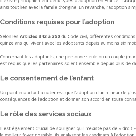
Il existe principalement deux types d’adoption en France : l’
adopt
ainsi tout lien avec la famille d’origine. En revanche, l’adoption s
Conditions requises pour l’adoption
Selon les
Articles 343 à 350
du Code civil, différentes condition
quinze ans qui vivent avec les adoptants depuis au moins six mois.
Concernant les adoptants, une personne seule ou un couple (marié
est requis que les partenaires soient ensemble depuis plus de deux
Le consentement de l’enfant
Un point important à noter est que l’adoption d’un mineur de plu
conséquences de l’adoption et donner son accord en toute connaiss
Le rôle des services sociaux
Il est également crucial de souligner qu’il n’existe pas de « droit
le meilleur foyer possible. Ils analysent les candidats à l’adoption