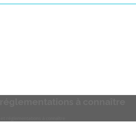
t réglementations à connaître
s et réglementations à connaître