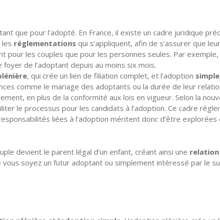
tant que pour l’adopté. En France, il existe un cadre juridique pré
 les
réglementations
qui s’appliquent, afin de s’assurer que leu
tant pour les couples que pour les personnes seules. Par exemple,
e foyer de l’adoptant depuis au moins six mois.
plénière
, qui crée un lien de filiation complet, et l’adoption
simple
xigences comme le mariage des adoptants ou la durée de leur rela
ment, en plus de la conformité aux lois en vigueur. Selon la nouv
iter le processus pour les candidats à l’adoption. Ce cadre régleme
 responsabilités liées à l’adoption méritent donc d’être exploré
ple devient le parent légal d’un enfant, créant ainsi une
relation
 vous soyez un futur adoptant ou simplement intéressé par le suje