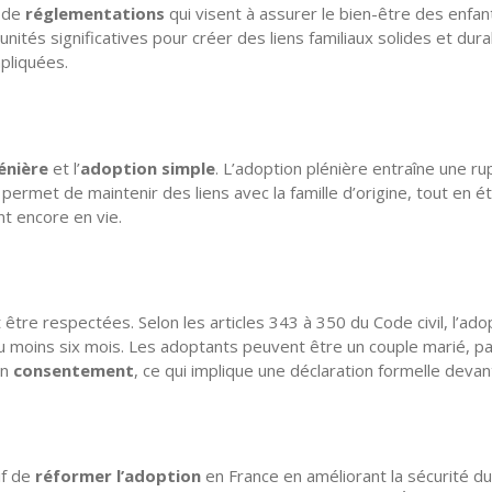
e de
réglementations
qui visent à assurer le bien-être des enfan
tés significatives pour créer des liens familiaux solides et durab
mpliquées.
énière
et l’
adoption simple
. L’adoption plénière entraîne une rupt
e permet de maintenir des liens avec la famille d’origine, tout en é
nt encore en vie.
être respectées. Selon les articles 343 à 350 du Code civil, l’ad
u moins six mois. Les adoptants peuvent être un couple marié, pa
on
consentement
, ce qui implique une déclaration formelle devant 
if de
réformer l’adoption
en France en améliorant la sécurité du 