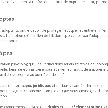
e vise également à renforcer le statut de pupille de l’État, perme
doptés
s adoptants ont le devoir de protéger, éduquer et entretenir l’enf
t. L’adoption crée un lien de filiation ; que ce soit par l’adoptio
son adoptant.
à pas
ration psychologique, les vérifications administratives et l’acc
le, familiale et financière pour évaluer leur aptitude à accueillir
ilial est propice au bien-être de l’enfant.
 dans des
principes juridiques
et sociaux visant à offrir aux enf
pour naviguer ce parcours complexe. Que vous envisagiez d’adopter
tion.
une compréhension claire des
droits
et des
réglementations
. Q