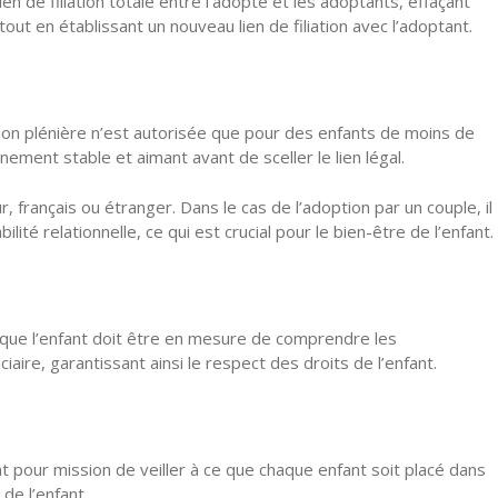
ien de filiation totale entre l’adopté et les adoptants, effaçant
tout en établissant un nouveau lien de filiation avec l’adoptant.
tion plénière n’est autorisée que pour des enfants de moins de
ement stable et aimant avant de sceller le lien légal.
rançais ou étranger. Dans le cas de l’adoption par un couple, il
té relationnelle, ce qui est crucial pour le bien-être de l’enfant.
ie que l’enfant doit être en mesure de comprendre les
ire, garantissant ainsi le respect des droits de l’enfant.
ont pour mission de veiller à ce que chaque enfant soit placé dans
de l’enfant.