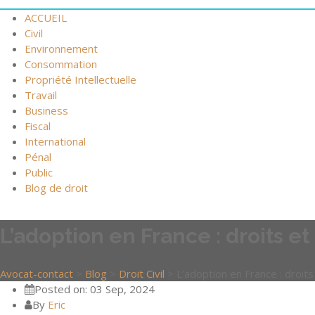
ACCUEIL
Civil
Environnement
Consommation
Propriété Intellectuelle
Travail
Business
Fiscal
International
Pénal
Public
Blog de droit
L’adoption en France : droits e
Avocat-contact
>
Blog
>
Droit Civil
>
L’adoption en France : droit
Posted on: 03 Sep, 2024
By
Eric