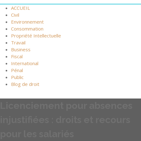
ACCUEIL
Civil
Environnement
Consommation
Propriété Intellectuelle
Travail
Business
Fiscal
International
Pénal
Public
Blog de droit
Licenciement pour absences
injustifiées : droits et recours
pour les salariés