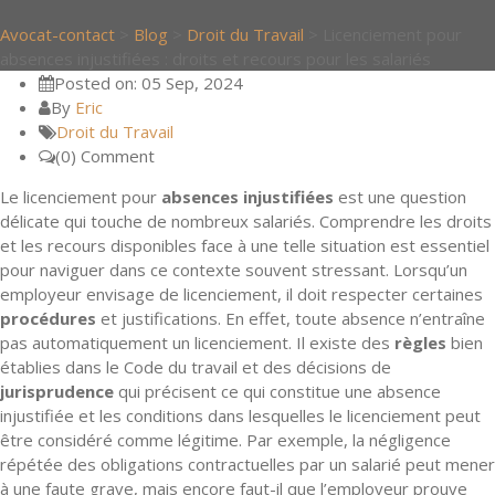
Avocat-contact
>
Blog
>
Droit du Travail
>
Licenciement pour
absences injustifiées : droits et recours pour les salariés
Posted on: 05 Sep, 2024
By
Eric
Droit du Travail
(0) Comment
Le licenciement pour
absences injustifiées
est une question
délicate qui touche de nombreux salariés. Comprendre les droits
et les recours disponibles face à une telle situation est essentiel
pour naviguer dans ce contexte souvent stressant. Lorsqu’un
employeur envisage de licenciement, il doit respecter certaines
procédures
et justifications. En effet, toute absence n’entraîne
pas automatiquement un licenciement. Il existe des
règles
bien
établies dans le Code du travail et des décisions de
jurisprudence
qui précisent ce qui constitue une absence
injustifiée et les conditions dans lesquelles le licenciement peut
être considéré comme légitime. Par exemple, la négligence
répétée des obligations contractuelles par un salarié peut mener
à une faute grave, mais encore faut-il que l’employeur prouve