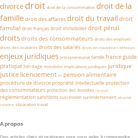
droit
droit de la
divorce
droit de la consommation
famille
droit du travail
droit
droit des affaires
droit pénal
familial
droit immobilier
droit français
droits
droits des consommateurs
droits des employés
droits des salariés
droits des locataires
droits des travailleurs
définition
enjeux juridiques
france
guide
famille
entrepreneuriat
juridique
pratique
héritage
implications juridiques
immobilier
justice
licenciement
pension alimentaire
loi
procédure de divorce
propriété intellectuelle
protection
des consommateurs
protection des données
recours
réglementation
sanctions
succession
surendettement
sécurité
séparation
travail
routière
A propos
Des articles clairs et pratiques pour vous aider à comprendre