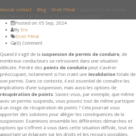
Avocat-contact
>
Blog
>
Droit Pénal
>
Suspension de permis :
que faire en cas de perte de points de conduite ?
Posted on: 05 Sep, 2024
By
Eric
Droit Pénal
(0) Comment
Quand il s’agit de la
suspension de permis de conduire
, de
nombreux conducteurs se retrouvent dans une situation
délicate. Perdre des
points de conduite
peut s’avérer
préoccupant, notamment si l’on craint une
invalidation
totale de
son permis. Dans ce contexte, il est essentiel de connaître les
implications d’une suspension, mais aussi les options de
récupération de points
. Saviez-vous, par exemple, que même
avec un permis suspendu, vous pouvez tout de même participer
à un stage de récupération de points ? Cela pourrait vous
apporter des solutions pour alléger les conséquences de la
suspension. Examinons ensemble les différentes démarches et
options qui s’offrent à vous dans cette situation difficile, tout en
apportant un éclairage sur les droits et les recours possibles.