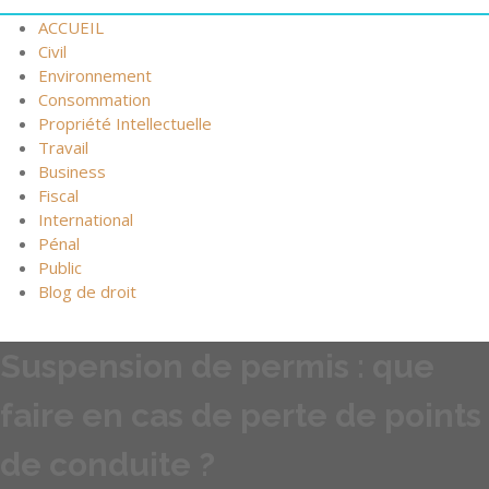
ACCUEIL
Civil
Environnement
Consommation
Propriété Intellectuelle
Travail
Business
Fiscal
International
Pénal
Public
Blog de droit
Suspension de permis : que
faire en cas de perte de points
de conduite ?